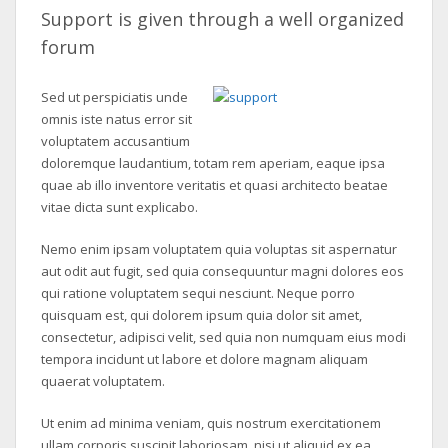
Support is given through a well organized
forum
Sed ut perspiciatis unde
omnis iste natus error sit
voluptatem accusantium
doloremque laudantium, totam rem aperiam, eaque ipsa
quae ab illo inventore veritatis et quasi architecto beatae
vitae dicta sunt explicabo.
Nemo enim ipsam voluptatem quia voluptas sit aspernatur
aut odit aut fugit, sed quia consequuntur magni dolores eos
qui ratione voluptatem sequi nesciunt. Neque porro
quisquam est, qui dolorem ipsum quia dolor sit amet,
consectetur, adipisci velit, sed quia non numquam eius modi
tempora incidunt ut labore et dolore magnam aliquam
quaerat voluptatem.
Ut enim ad minima veniam, quis nostrum exercitationem
ullam corporis suscipit laboriosam, nisi ut aliquid ex ea