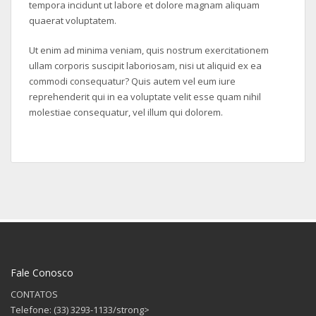
tempora incidunt ut labore et dolore magnam aliquam
quaerat voluptatem.
Ut enim ad minima veniam, quis nostrum exercitationem
ullam corporis suscipit laboriosam, nisi ut aliquid ex ea
commodi consequatur? Quis autem vel eum iure
reprehenderit qui in ea voluptate velit esse quam nihil
molestiae consequatur, vel illum qui dolorem.
Fale Conosco
CONTATOS
Telefone: (33) 3293-1133/strong>