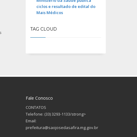
Ministério da Saúde publica
ciclos e resultado de edital do
Mais Médicos
TAG CLOUD
s
Fale Conosco
CONTATOS
Telefone: (33) 3293-1133/strong>
Email:
prefeitura@saojosedasafira.mg.gov.br